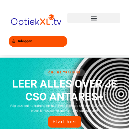
Inloggen
ONLINE TRAINING
LEER ALLES OVER JE
CSO ANTARES+
Volg deze online training en haal het maximale uit jouw CSO Antares+. In je
eigen tempo, op het moment het jouw uitkomt!
Start hier